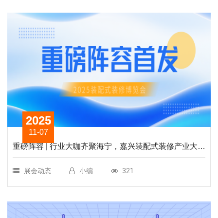
2025
11-07
重磅阵容 | 行业大咖齐聚海宁，嘉兴装配式装修产业大会
嘉宾首发揭晓
展会动态
小编
321