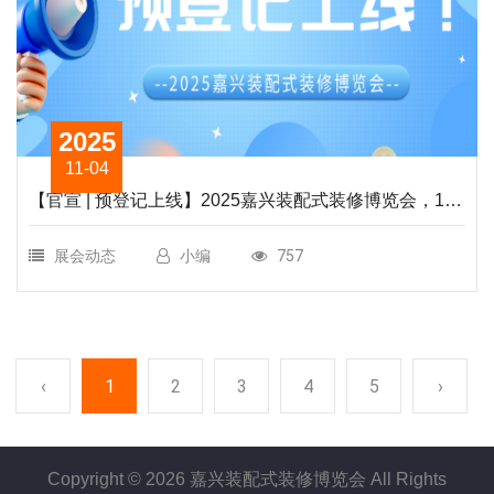
2025
11-04
【官宣 | 预登记上线】2025嘉兴装配式装修博览会，11
月海宁见！实名预约，快速入场指南请查收！
展会动态
小编
757
‹
1
2
3
4
5
›
Copyright ©
2026 嘉兴装配式装修博览会 All Rights